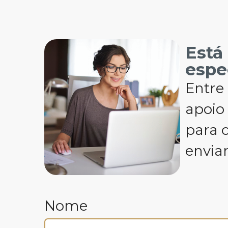
Está
espe
Entre 
apoio
para o
envia
Nome