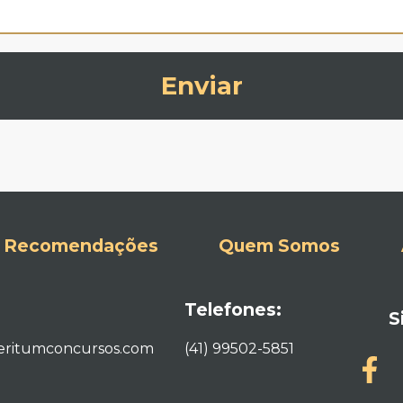
Enviar
Recomendações
Quem Somos
Telefones:
S
ritumconcursos.com
(41) 99502-5851