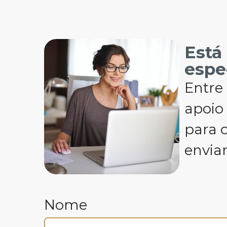
Está
espe
Entre 
apoio
para o
envia
Nome