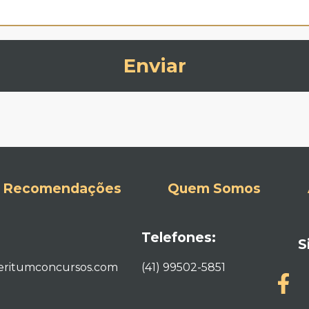
Enviar
Recomendações
Quem Somos
Telefones:
S
ritumconcursos.com
(41) 99502-5851